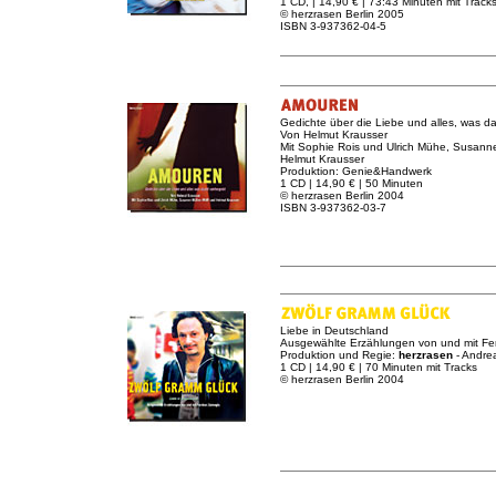
1 CD, | 14,90 € | 73:43 Minuten mit Track
© herzrasen Berlin 2005
ISBN 3-937362-04-5
Gedichte über die Liebe und alles, was da
Von Helmut Krausser
Mit Sophie Rois und Ulrich Mühe, Susanne
Helmut Krausser
Produktion: Genie&Handwerk
1 CD | 14,90 € | 50 Minuten
© herzrasen Berlin 2004
ISBN 3-937362-03-7
Liebe in Deutschland
Ausgewählte Erzählungen von und mit Fe
Produktion und Regie:
herzrasen
- Andre
1 CD | 14,90 € | 70 Minuten mit Tracks
© herzrasen Berlin 2004