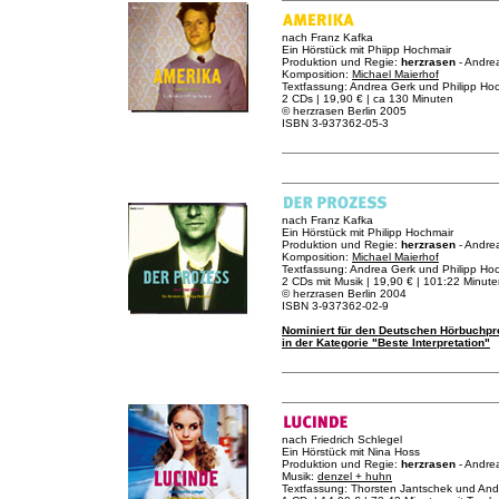
nach Franz Kafka
Ein Hörstück mit Phiipp Hochmair
Produktion und Regie:
herzrasen
- Andre
Komposition:
Michael Maierhof
Textfassung: Andrea Gerk und Philipp Ho
2 CDs | 19,90 € | ca 130 Minuten
© herzrasen Berlin 2005
ISBN 3-937362-05-3
nach Franz Kafka
Ein Hörstück mit Philipp Hochmair
Produktion und Regie:
herzrasen
- Andre
Komposition:
Michael Maierhof
Textfassung: Andrea Gerk und Philipp Ho
2 CDs mit Musik | 19,90 € | 101:22 Minut
© herzrasen Berlin 2004
ISBN 3-937362-02-9
Nominiert für den Deutschen Hörbuchpr
in der Kategorie "Beste Interpretation"
nach Friedrich Schlegel
Ein Hörstück mit Nina Hoss
Produktion und Regie:
herzrasen
- Andre
Musik:
denzel + huhn
Textfassung: Thorsten Jantschek und And