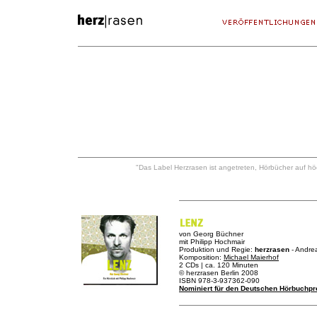
"Das Label Herzrasen ist angetreten, Hörbücher auf höc
von Georg Büchner
mit Philipp Hochmair
Produktion und Regie:
herzrasen
- Andre
Komposition:
Michael Maierhof
2 CDs | ca. 120 Minuten
© herzrasen Berlin 2008
ISBN 978-3-937362-090
Nominiert für den Deutschen Hörbuchpr