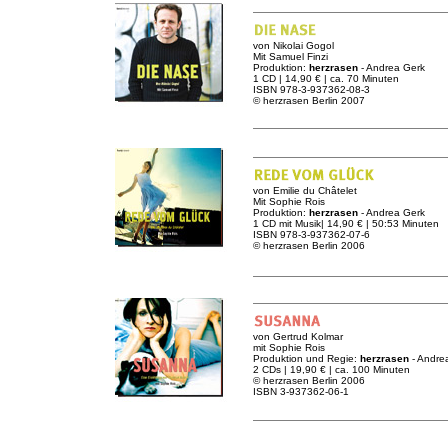
von Nikolai Gogol
Mit Samuel Finzi
Produktion:
herzrasen
- Andrea Gerk
1 CD | 14,90 € | ca. 70 Minuten
ISBN 978-3-937362-08-3
© herzrasen Berlin 2007
von Emilie du Châtelet
Mit Sophie Rois
Produktion:
herzrasen
- Andrea Gerk
1 CD mit Musik| 14,90 € | 50:53 Minuten
ISBN 978-3-937362-07-6
© herzrasen Berlin 2006
von Gertrud Kolmar
mit Sophie Rois
Produktion und Regie:
herzrasen
- Andre
2 CDs | 19,90 € | ca. 100 Minuten
© herzrasen Berlin 2006
ISBN 3-937362-06-1